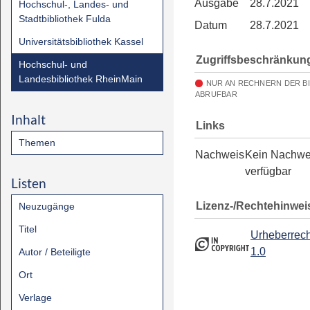
Ausgabe
28.7.2021
Hochschul-, Landes- und
Stadtbibliothek Fulda
Datum
28.7.2021
Universitätsbibliothek Kassel
Zugriffsbeschränkun
Hochschul- und
Landesbibliothek RheinMain
NUR AN RECHNERN DER B
ABRUFBAR
Inhalt
Links
Themen
Nachweis
Kein Nachwe
verfügbar
Listen
Lizenz-/Rechtehinwei
Neuzugänge
Titel
Urheberrech
1.0
Autor / Beteiligte
Ort
Verlage