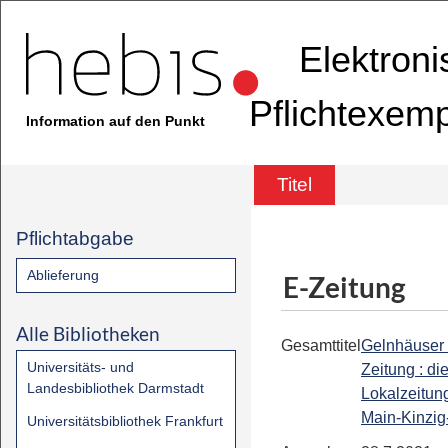
Elektron
Pflichtexem
Information auf den Punkt
Titel
Pflichtabgabe
Ablieferung
E-Zeitung
Alle Bibliotheken
Gesamttitel
Gelnhäuser
Universitäts- und
Zeitung : di
Landesbibliothek Darmstadt
Lokalzeitung
Main-Kinzig
Universitätsbibliothek Frankfurt