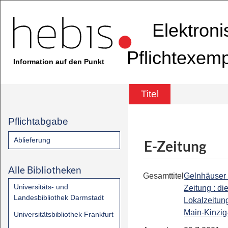
Elektron
Pflichtexem
Information auf den Punkt
Titel
Pflichtabgabe
Ablieferung
E-Zeitung
Alle Bibliotheken
Gesamttitel
Gelnhäuser
Universitäts- und
Zeitung : di
Landesbibliothek Darmstadt
Lokalzeitung
Main-Kinzig
Universitätsbibliothek Frankfurt