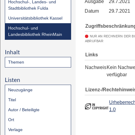
Ausgabe
29.7.2021
Hochschul-, Landes- und
Stadtbibliothek Fulda
Datum
29.7.2021
Universitätsbibliothek Kassel
Zugriffsbeschränkun
Hochschul- und
Landesbibliothek RheinMain
NUR AN RECHNERN DER B
ABRUFBAR
Inhalt
Links
Themen
Nachweis
Kein Nachwe
verfügbar
Listen
Lizenz-/Rechtehinwei
Neuzugänge
Titel
Urheberrech
1.0
Autor / Beteiligte
Ort
Verlage