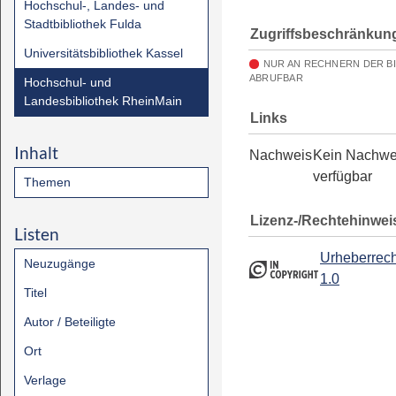
Hochschul-, Landes- und
Stadtbibliothek Fulda
Zugriffsbeschränkun
Universitätsbibliothek Kassel
NUR AN RECHNERN DER B
ABRUFBAR
Hochschul- und
Landesbibliothek RheinMain
Links
Inhalt
Nachweis
Kein Nachwe
verfügbar
Themen
Lizenz-/Rechtehinwei
Listen
Urheberrech
Neuzugänge
1.0
Titel
Autor / Beteiligte
Ort
Verlage