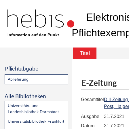
Elektron
Pflichtexem
Information auf den Punkt
Titel
Pflichtabgabe
Ablieferung
E-Zeitung
Alle Bibliotheken
Gesamttitel
Dill-Zeitung :
Universitäts- und
Post, Haiger
Landesbibliothek Darmstadt
Ausgabe
31.7.2021
Universitätsbibliothek Frankfurt
Datum
31.7.2021