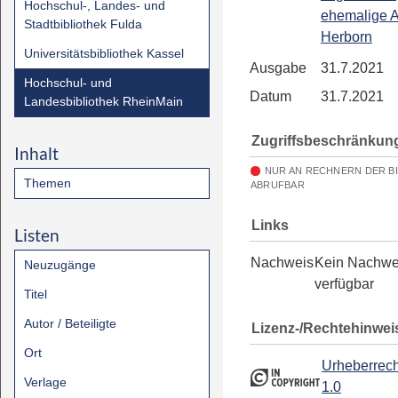
Hochschul-, Landes- und
ehemalige 
Stadtbibliothek Fulda
Herborn
Universitätsbibliothek Kassel
Ausgabe
31.7.2021
Hochschul- und
Datum
31.7.2021
Landesbibliothek RheinMain
Zugriffsbeschränkun
Inhalt
NUR AN RECHNERN DER B
Themen
ABRUFBAR
Links
Listen
Nachweis
Kein Nachwe
Neuzugänge
verfügbar
Titel
Autor / Beteiligte
Lizenz-/Rechtehinwei
Ort
Urheberrech
Verlage
1.0