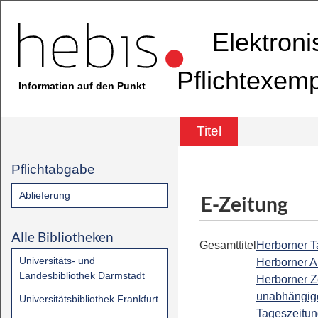
Elektron
Pflichtexem
Information auf den Punkt
Titel
Pflichtabgabe
Ablieferung
E-Zeitung
Alle Bibliotheken
Gesamttitel
Herborner Ta
Universitäts- und
Herborner A
Landesbibliothek Darmstadt
Herborner Z
unabhängig
Universitätsbibliothek Frankfurt
Tageszeitun