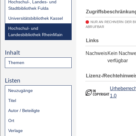
Hochschul-, Landes- und
Stadtbibliothek Fulda
Zugriffsbeschränkun
Universitätsbibliothek Kassel
NUR AN RECHNERN DER B
ABRUFBAR
Hochschul- und
Landesbibliothek RheinMain
Links
Inhalt
Nachweis
Kein Nachwe
verfügbar
Themen
Lizenz-/Rechtehinwei
Listen
Urheberrech
Neuzugänge
1.0
Titel
Autor / Beteiligte
Ort
Verlage