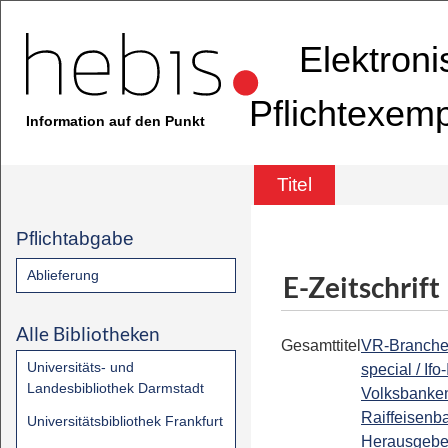
Elektron
Pflichtexem
Information auf den Punkt
Titel
Pflichtabgabe
Ablieferung
E-Zeitschrift
Alle Bibliotheken
Gesamttitel
VR-Branch
Universitäts- und
special / Ifo-
Landesbibliothek Darmstadt
Volksbanke
Raiffeisenb
Universitätsbibliothek Frankfurt
Herausgebe