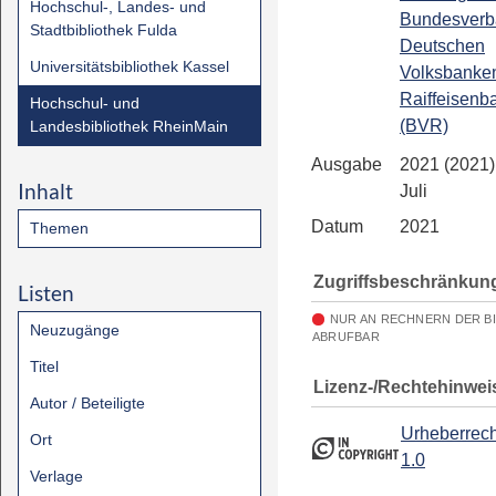
Hochschul-, Landes- und
Bundesverb
Stadtbibliothek Fulda
Deutschen
Universitätsbibliothek Kassel
Volksbanke
Raiffeisenb
Hochschul- und
(BVR)
Landesbibliothek RheinMain
Ausgabe
2021 (2021) 
Inhalt
Juli
Datum
2021
Themen
Zugriffsbeschränkun
Listen
NUR AN RECHNERN DER B
Neuzugänge
ABRUFBAR
Titel
Lizenz-/Rechtehinwei
Autor / Beteiligte
Urheberrech
Ort
1.0
Verlage