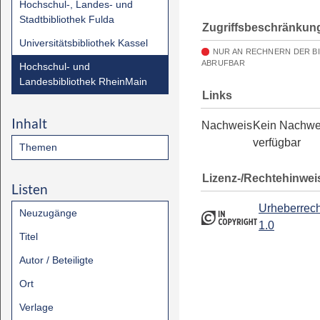
Hochschul-, Landes- und
Stadtbibliothek Fulda
Zugriffsbeschränkun
Universitätsbibliothek Kassel
NUR AN RECHNERN DER B
ABRUFBAR
Hochschul- und
Landesbibliothek RheinMain
Links
Inhalt
Nachweis
Kein Nachwe
verfügbar
Themen
Lizenz-/Rechtehinwei
Listen
Urheberrech
Neuzugänge
1.0
Titel
Autor / Beteiligte
Ort
Verlage