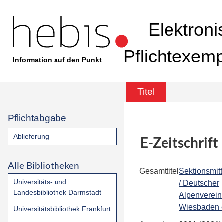
Elektron
Pflichtexem
Information auf den Punkt
Titel
Pflichtabgabe
Ablieferung
E-Zeitschrift
Alle Bibliotheken
Gesamttitel
Sektionsmit
Universitäts- und
/ Deutscher
Landesbibliothek Darmstadt
Alpenverein
Wiesbaden 
Universitätsbibliothek Frankfurt