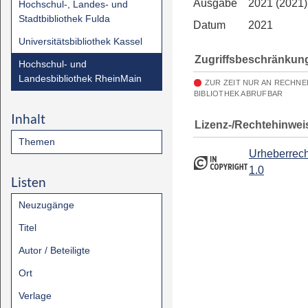
Ausgabe
2021 (2021)
Hochschul-, Landes- und
Stadtbibliothek Fulda
Datum
2021
Universitätsbibliothek Kassel
Zugriffsbeschränkun
Hochschul- und
Landesbibliothek RheinMain
ZUR ZEIT NUR AN RECHN
BIBLIOTHEK ABRUFBAR
Inhalt
Lizenz-/Rechtehinwei
Themen
Urheberrech
1.0
Listen
Neuzugänge
Titel
Autor / Beteiligte
Ort
Verlage