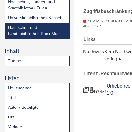
Hochschul-, Landes- und
Stadtbibliothek Fulda
Zugriffsbeschränkun
Universitätsbibliothek Kassel
NUR AN RECHNERN DER B
ABRUFBAR
Hochschul- und
Landesbibliothek RheinMain
Links
Inhalt
Nachweis
Kein Nachwe
verfügbar
Themen
Lizenz-/Rechtehinwei
Listen
Urheberrech
Neuzugänge
1.0
Titel
Autor / Beteiligte
Ort
Verlage