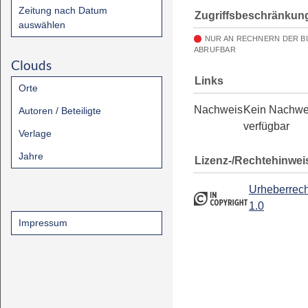
Zeitung nach Datum
Zugriffsbeschränkun
auswählen
NUR AN RECHNERN DER B
ABRUFBAR
Clouds
Links
Orte
Nachweis
Kein Nachwe
Autoren / Beteiligte
verfügbar
Verlage
Jahre
Lizenz-/Rechtehinwei
Urheberrech
1.0
Impressum