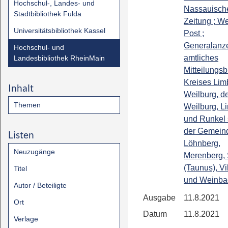
Hochschul-, Landes- und
Nassauisch
Stadtbibliothek Fulda
Zeitung ; We
Universitätsbibliothek Kassel
Post ;
Generalanze
Hochschul- und
amtliches
Landesbibliothek RheinMain
Mitteilungsb
Kreises Lim
Inhalt
Weilburg, de
Themen
Weilburg, L
und Runkel
der Gemein
Listen
Löhnberg,
Neuzugänge
Merenberg, 
(Taunus), Vi
Titel
und Weinba
Autor / Beteiligte
Ausgabe
11.8.2021
Ort
Datum
11.8.2021
Verlage