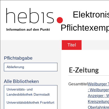
Elektron
Pflichtexem
Information auf den Punkt
Titel
Pflichtabgabe
Ablieferung
E-Zeitung
Alle Bibliotheken
Gesamttitel
Weilburger 
Universitäts- und
: Weilburger
Landesbibliothek Darmstadt
Anzeiger ; W
Kreiszeitung
Universitätsbibliothek Frankfurt
Oberlahnkrei