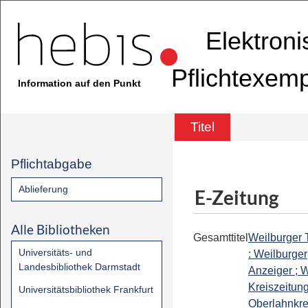
Elektron
Pflichtexem
Information auf den Punkt
Titel
Pflichtabgabe
Ablieferung
E-Zeitung
Alle Bibliotheken
Gesamttitel
Weilburger 
Universitäts- und
: Weilburger
Landesbibliothek Darmstadt
Anzeiger ; W
Kreiszeitung
Universitätsbibliothek Frankfurt
Oberlahnkrei