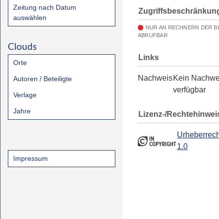
Zeitung nach Datum
Zugriffsbeschränkun
auswählen
NUR AN RECHNERN DER B
ABRUFBAR
Clouds
Links
Orte
Nachweis
Kein Nachwe
Autoren / Beteiligte
verfügbar
Verlage
Jahre
Lizenz-/Rechtehinwei
Urheberrech
1.0
Impressum