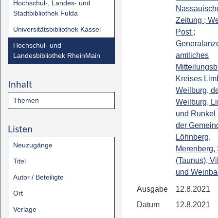
Hochschul-, Landes- und
Nassauisch
Stadtbibliothek Fulda
Zeitung ; We
Universitätsbibliothek Kassel
Post ;
Generalanze
Hochschul- und
amtliches
Landesbibliothek RheinMain
Mitteilungsb
Kreises Lim
Inhalt
Weilburg, de
Themen
Weilburg, L
und Runkel
der Gemein
Listen
Löhnberg,
Neuzugänge
Merenberg, 
(Taunus), Vi
Titel
und Weinba
Autor / Beteiligte
Ausgabe
12.8.2021
Ort
Datum
12.8.2021
Verlage