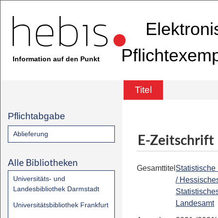
Elektron
Pflichtexem
Information auf den Punkt
Titel
Pflichtabgabe
Ablieferung
E-Zeitschrift
Alle Bibliotheken
Gesamttitel
Statistische
Universitäts- und
/ Hessische
Landesbibliothek Darmstadt
Statistische
Landesamt
Universitätsbibliothek Frankfurt