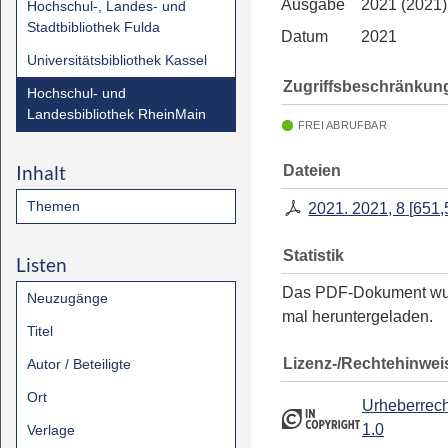
Ausgabe
2021 (2021)
Hochschul-, Landes- und
Stadtbibliothek Fulda
Datum
2021
Universitätsbibliothek Kassel
Zugriffsbeschränkun
Hochschul- und
Landesbibliothek RheinMain
FREI ABRUFBAR
Inhalt
Dateien
Themen
2021. 2021, 8
[
651,
Statistik
Listen
Das PDF-Dokument w
Neuzugänge
mal heruntergeladen.
Titel
Lizenz-/Rechtehinwei
Autor / Beteiligte
Ort
Urheberrech
1.0
Verlage