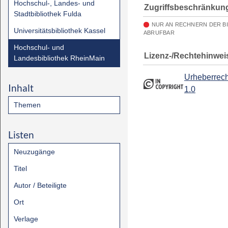
Hochschul-, Landes- und
Zugriffsbeschränkun
Stadtbibliothek Fulda
NUR AN RECHNERN DER B
Universitätsbibliothek Kassel
ABRUFBAR
Hochschul- und
Lizenz-/Rechtehinwei
Landesbibliothek RheinMain
Urheberrech
Inhalt
1.0
Themen
Listen
Neuzugänge
Titel
Autor / Beteiligte
Ort
Verlage