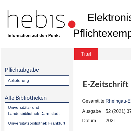
Elektron
Pflichtexem
Information auf den Punkt
Titel
Pflichtabgabe
Ablieferung
E-Zeitschrift
Alle Bibliotheken
Gesamttitel
Rheingau-E
Universitäts- und
Ausgabe
52 (2021) 3
Landesbibliothek Darmstadt
Datum
2021
Universitätsbibliothek Frankfurt