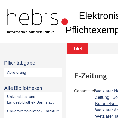
Elektron
Pflichtexem
Information auf den Punkt
Titel
Pflichtabgabe
Ablieferung
E-Zeitung
Alle Bibliotheken
Gesamttitel
Wetzlarer 
Universitäts- und
Zeitung : So
Landesbibliothek Darmstadt
Braunfelser 
Wetzlarer An
Universitätsbibliothek Frankfurt
Wetzlarer Ta