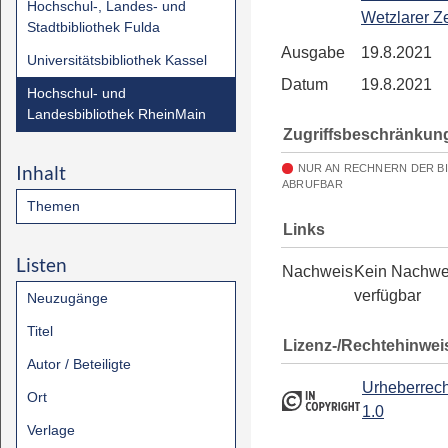
Hochschul-, Landes- und
Wetzlarer Z
Stadtbibliothek Fulda
Ausgabe
19.8.2021
Universitätsbibliothek Kassel
Datum
19.8.2021
Hochschul- und
Landesbibliothek RheinMain
Zugriffsbeschränkun
Inhalt
NUR AN RECHNERN DER B
ABRUFBAR
Themen
Links
Listen
Nachweis
Kein Nachwe
verfügbar
Neuzugänge
Titel
Lizenz-/Rechtehinwei
Autor / Beteiligte
Urheberrech
Ort
1.0
Verlage