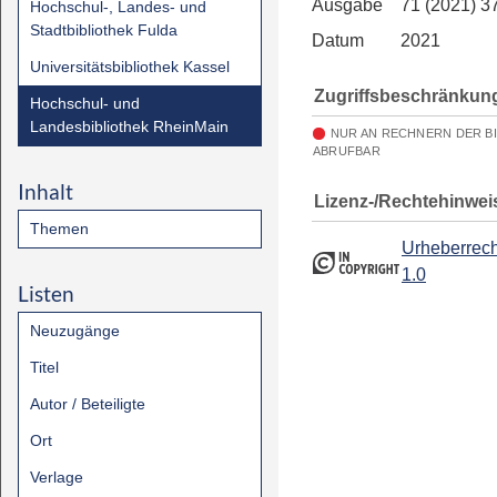
Ausgabe
71 (2021) 3
Hochschul-, Landes- und
Stadtbibliothek Fulda
Datum
2021
Universitätsbibliothek Kassel
Zugriffsbeschränkun
Hochschul- und
Landesbibliothek RheinMain
NUR AN RECHNERN DER B
ABRUFBAR
Inhalt
Lizenz-/Rechtehinwei
Themen
Urheberrech
1.0
Listen
Neuzugänge
Titel
Autor / Beteiligte
Ort
Verlage