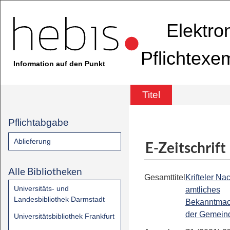
Elektro
Pflichtexe
Information auf den Punkt
Titel
Pflichtabgabe
Ablieferung
E-Zeitschrift
Alle Bibliotheken
Gesamttitel
Krifteler Nac
Universitäts- und
amtliches
Landesbibliothek Darmstadt
Bekanntmac
der Gemeind
Universitätsbibliothek Frankfurt