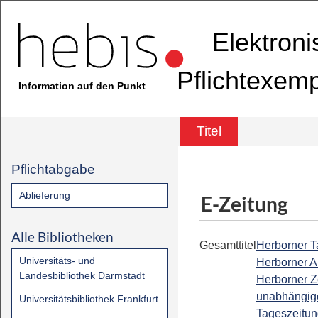
Elektron
Pflichtexem
Information auf den Punkt
Titel
Pflichtabgabe
Ablieferung
E-Zeitung
Alle Bibliotheken
Gesamttitel
Herborner Ta
Universitäts- und
Herborner A
Landesbibliothek Darmstadt
Herborner Z
unabhängig
Universitätsbibliothek Frankfurt
Tageszeitun