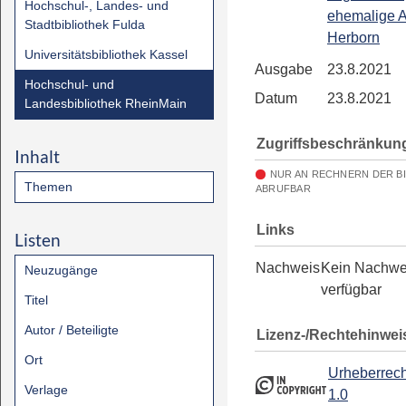
Hochschul-, Landes- und
ehemalige 
Stadtbibliothek Fulda
Herborn
Universitätsbibliothek Kassel
Ausgabe
23.8.2021
Hochschul- und
Datum
23.8.2021
Landesbibliothek RheinMain
Zugriffsbeschränkun
Inhalt
NUR AN RECHNERN DER B
Themen
ABRUFBAR
Links
Listen
Nachweis
Kein Nachwe
Neuzugänge
verfügbar
Titel
Autor / Beteiligte
Lizenz-/Rechtehinwei
Ort
Urheberrech
Verlage
1.0