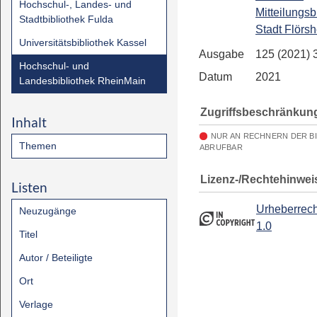
Hochschul-, Landes- und
Mitteilungsb
Stadtbibliothek Fulda
Stadt Flörs
Universitätsbibliothek Kassel
Ausgabe
125 (2021) 
Hochschul- und
Datum
2021
Landesbibliothek RheinMain
Zugriffsbeschränkun
Inhalt
NUR AN RECHNERN DER B
Themen
ABRUFBAR
Lizenz-/Rechtehinwei
Listen
Urheberrech
Neuzugänge
1.0
Titel
Autor / Beteiligte
Ort
Verlage