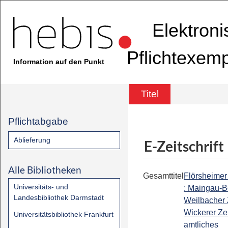
Elektron
Pflichtexem
Information auf den Punkt
Titel
Pflichtabgabe
Ablieferung
E-Zeitschrift
Alle Bibliotheken
Gesamttitel
Flörsheimer
Universitäts- und
: Maingau-B
Landesbibliothek Darmstadt
Weilbacher 
Wickerer Ze
Universitätsbibliothek Frankfurt
amtliches