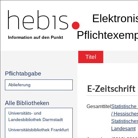
Elektron
Pflichtexem
Information auf den Punkt
Titel
Pflichtabgabe
Ablieferung
E-Zeitschrift
Alle Bibliotheken
Gesamttitel
Statistische
Universitäts- und
/ Hessische
Landesbibliothek Darmstadt
Statistische
Landesamt
Universitätsbibliothek Frankfurt