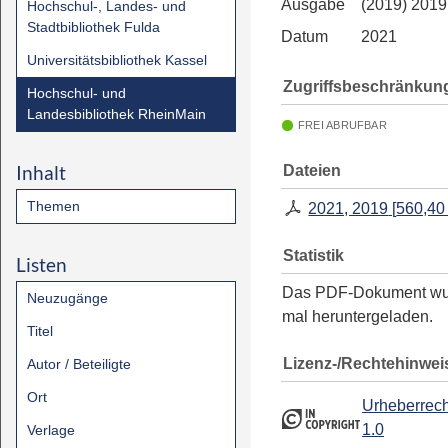
Ausgabe
(2019) 2019
Hochschul-, Landes- und
Stadtbibliothek Fulda
Datum
2021
Universitätsbibliothek Kassel
Zugriffsbeschränkun
Hochschul- und
Landesbibliothek RheinMain
FREI ABRUFBAR
Inhalt
Dateien
Themen
2021, 2019
[
560,40
Statistik
Listen
Das PDF-Dokument w
Neuzugänge
mal heruntergeladen.
Titel
Lizenz-/Rechtehinwei
Autor / Beteiligte
Ort
Urheberrech
1.0
Verlage