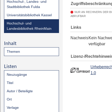
Hochschul-, Landes- und
Zugriffsbeschränkun
Stadtbibliothek Fulda
NUR AN RECHNERN DER B
Universitätsbibliothek Kassel
ABRUFBAR
Hochschul- und
Links
Landesbibliothek RheinMain
Nachweis
Kein Nachwe
Inhalt
verfügbar
Themen
Lizenz-/Rechtehinwei
Listen
Urheberrech
1.0
Neuzugänge
Titel
Autor / Beteiligte
Ort
Verlage