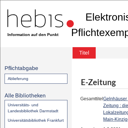
Elektron
Pflichtexem
Information auf den Punkt
Titel
Pflichtabgabe
Ablieferung
E-Zeitung
Alle Bibliotheken
Gesamttitel
Gelnhäuser
Universitäts- und
Zeitung : di
Landesbibliothek Darmstadt
Lokalzeitung
Main-Kinzig
Universitätsbibliothek Frankfurt