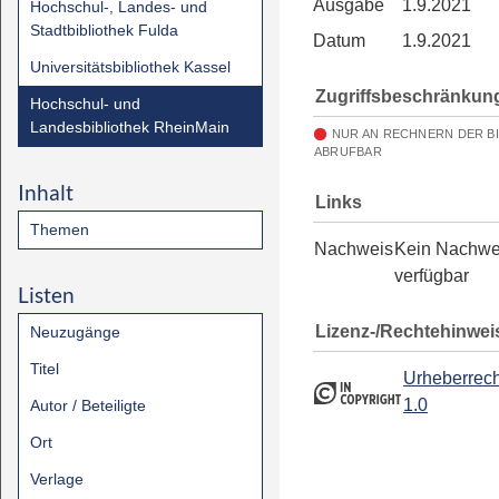
Ausgabe
1.9.2021
Hochschul-, Landes- und
Stadtbibliothek Fulda
Datum
1.9.2021
Universitätsbibliothek Kassel
Zugriffsbeschränkun
Hochschul- und
Landesbibliothek RheinMain
NUR AN RECHNERN DER B
ABRUFBAR
Inhalt
Links
Themen
Nachweis
Kein Nachwe
verfügbar
Listen
Lizenz-/Rechtehinwei
Neuzugänge
Titel
Urheberrech
1.0
Autor / Beteiligte
Ort
Verlage