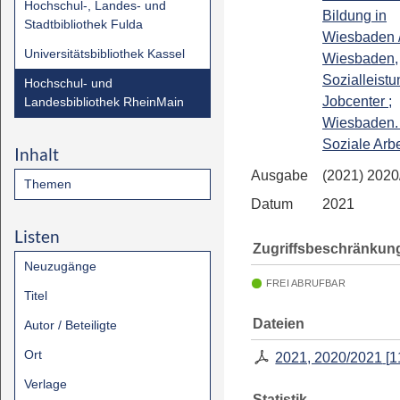
Hochschul-, Landes- und
Bildung in
Stadtbibliothek Fulda
Wiesbaden 
Universitätsbibliothek Kassel
Wiesbaden,
Sozialleistu
Hochschul- und
Jobcenter ;
Landesbibliothek RheinMain
Wiesbaden. 
Soziale Arbe
Inhalt
Ausgabe
(2021) 2020
Themen
Datum
2021
Listen
Zugriffsbeschränkun
Neuzugänge
FREI ABRUFBAR
Titel
Dateien
Autor / Beteiligte
Ort
2021, 2020/2021
[
1
Verlage
Statistik