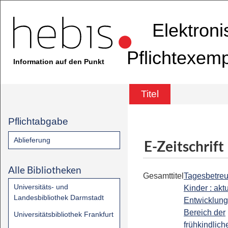
Elektron
Pflichtexem
Information auf den Punkt
Titel
Pflichtabgabe
Ablieferung
E-Zeitschrift
Alle Bibliotheken
Gesamttitel
Tagesbetreu
Universitäts- und
Kinder : akt
Landesbibliothek Darmstadt
Entwicklung
Bereich der
Universitätsbibliothek Frankfurt
frühkindlich