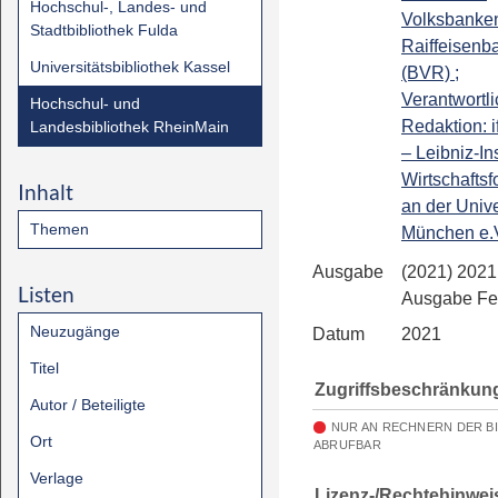
Hochschul-, Landes- und
Volksbanke
Stadtbibliothek Fulda
Raiffeisenb
Universitätsbibliothek Kassel
(BVR) ;
Verantwortl
Hochschul- und
Redaktion: if
Landesbibliothek RheinMain
– Leibniz-Ins
Wirtschafts
Inhalt
an der Unive
Themen
München e.
Ausgabe
(2021) 2021.
Listen
Ausgabe Fe
Neuzugänge
Datum
2021
Titel
Zugriffsbeschränkun
Autor / Beteiligte
NUR AN RECHNERN DER B
Ort
ABRUFBAR
Verlage
Lizenz-/Rechtehinwei