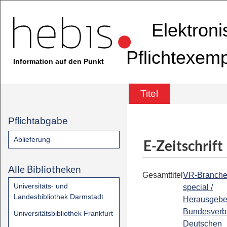
Elektron
Pflichtexem
Information auf den Punkt
Titel
Pflichtabgabe
Ablieferung
E-Zeitschrift
Alle Bibliotheken
Gesamttitel
VR-Branch
Universitäts- und
special /
Landesbibliothek Darmstadt
Herausgebe
Bundesverb
Universitätsbibliothek Frankfurt
Deutschen