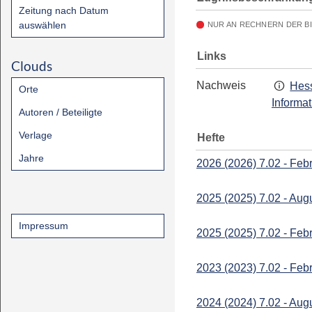
Zeitung nach Datum
auswählen
NUR AN RECHNERN DER B
Links
Clouds
Nachweis
Hess
Orte
Informa
Autoren / Beteiligte
Verlage
Hefte
Jahre
2026 (2026) 7.02 - Feb
2025 (2025) 7.02 - Aug
Impressum
2025 (2025) 7.02 - Feb
2023 (2023) 7.02 - Feb
2024 (2024) 7.02 - Aug