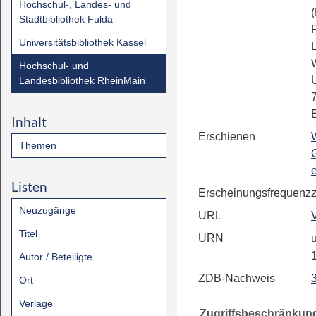
Hochschul-, Landes- und
Stadtbibliothek Fulda
R
Universitätsbibliothek Kassel
L
Hochschul- und
Landesbibliothek RheinMain
7
Inhalt
Erschienen
Themen
Listen
Erscheinungsfrequenz
Neuzugänge
URL
Titel
URN
u
Autor / Beteiligte
ZDB-Nachweis
Ort
Verlage
Zugriffsbeschränkun