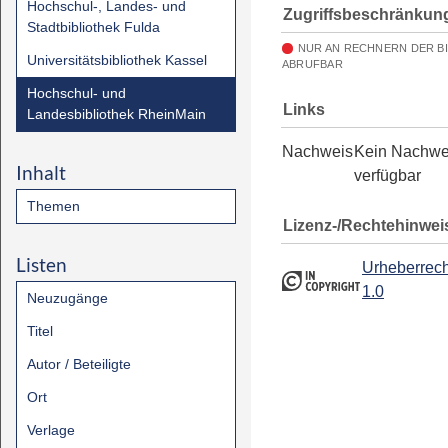
Hochschul-, Landes- und
Zugriffsbeschränkun
Stadtbibliothek Fulda
NUR AN RECHNERN DER B
Universitätsbibliothek Kassel
ABRUFBAR
Hochschul- und
Links
Landesbibliothek RheinMain
Nachweis
Kein Nachwe
Inhalt
verfügbar
Themen
Lizenz-/Rechtehinwei
Listen
Urheberrech
1.0
Neuzugänge
Titel
Autor / Beteiligte
Ort
Verlage