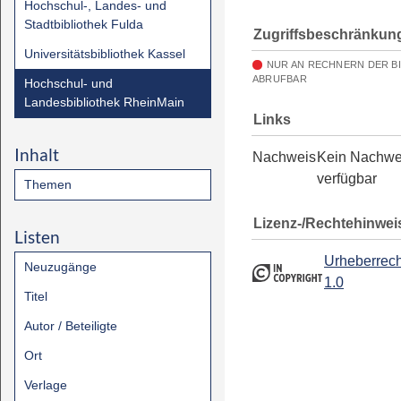
Hochschul-, Landes- und
Stadtbibliothek Fulda
Zugriffsbeschränkun
Universitätsbibliothek Kassel
NUR AN RECHNERN DER B
ABRUFBAR
Hochschul- und
Landesbibliothek RheinMain
Links
Inhalt
Nachweis
Kein Nachwe
verfügbar
Themen
Lizenz-/Rechtehinwei
Listen
Urheberrech
Neuzugänge
1.0
Titel
Autor / Beteiligte
Ort
Verlage