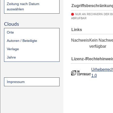
Zeitung nach Datum
Zugriffsbeschränkun
auswählen
NUR AN RECHNERN DER B
ABRUFBAR
Clouds
Links
Orte
Nachweis
Kein Nachwe
Autoren / Beteiligte
verfügbar
Verlage
Jahre
Lizenz-/Rechtehinwei
Urheberrech
1.0
Impressum