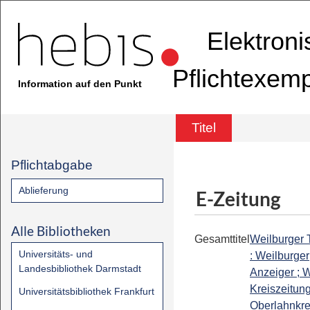
Elektron
Pflichtexem
Information auf den Punkt
Titel
Pflichtabgabe
Ablieferung
E-Zeitung
Alle Bibliotheken
Gesamttitel
Weilburger 
Universitäts- und
: Weilburger
Landesbibliothek Darmstadt
Anzeiger ; W
Kreiszeitung
Universitätsbibliothek Frankfurt
Oberlahnkrei