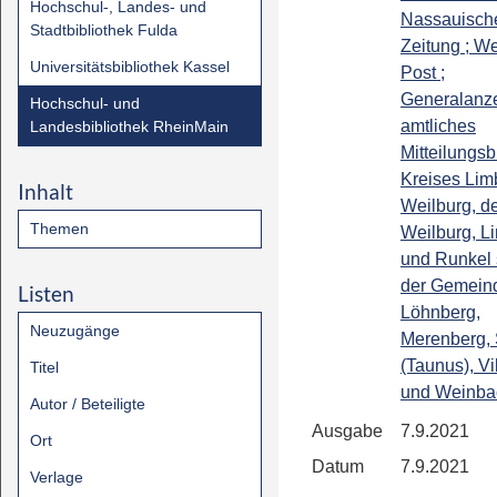
Hochschul-, Landes- und
Nassauisch
Stadtbibliothek Fulda
Zeitung ; We
Universitätsbibliothek Kassel
Post ;
Generalanze
Hochschul- und
amtliches
Landesbibliothek RheinMain
Mitteilungsb
Kreises Lim
Inhalt
Weilburg, de
Themen
Weilburg, L
und Runkel
der Gemein
Listen
Löhnberg,
Neuzugänge
Merenberg, 
(Taunus), Vi
Titel
und Weinba
Autor / Beteiligte
Ausgabe
7.9.2021
Ort
Datum
7.9.2021
Verlage