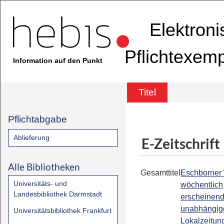
Elektron
Pflichtexem
Information auf den Punkt
Titel
Pflichtabgabe
Ablieferung
E-Zeitschrift
Alle Bibliotheken
Gesamttitel
Eschborner
Universitäts- und
wöchentlich
Landesbibliothek Darmstadt
erscheinen
unabhängig
Universitätsbibliothek Frankfurt
Lokalzeitung