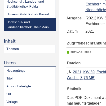
Hochschul-, Landes- und
Eschborn mi
Stadtbibliothek Fulda
Niederhöchs
Universitätsbibliothek Kassel
Ausgabe
(2021) KW 3
Hochschul- und
Eschborner
Landesbibliothek RheinMain
Datum
2021
Inhalt
Zugriffsbeschränkun
Themen
FREI ABRUFBAR
Listen
Dateien
Neuzugänge
2021, KW 39, Esch
Woche
[
3,76 MB
]
Titel
Autor / Beteiligte
Statistik
Ort
Das PDF-Dokument w
Verlage
mal heruntergeladen.