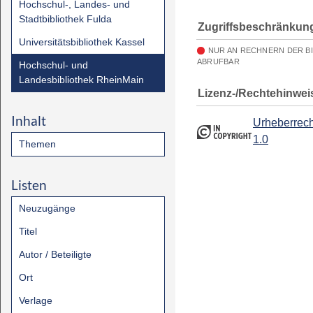
Hochschul-, Landes- und
Stadtbibliothek Fulda
Zugriffsbeschränkun
Universitätsbibliothek Kassel
NUR AN RECHNERN DER B
ABRUFBAR
Hochschul- und
Landesbibliothek RheinMain
Lizenz-/Rechtehinwei
Inhalt
Urheberrech
1.0
Themen
Listen
Neuzugänge
Titel
Autor / Beteiligte
Ort
Verlage