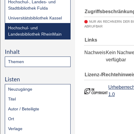
Hochschul-, Landes- und
Stadtbibliothek Fulda
Zugriffsbeschränkun
Universitätsbibliothek Kassel
NUR AN RECHNERN DER B
ABRUFBAR
Hochschul- und
Landesbibliothek RheinMain
Links
Inhalt
Nachweis
Kein Nachwe
verfügbar
Themen
Lizenz-/Rechtehinwei
Listen
Urheberrech
Neuzugänge
1.0
Titel
Autor / Beteiligte
Ort
Verlage