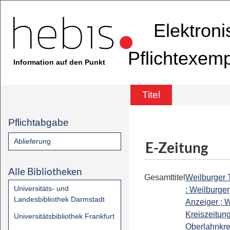
Elektron
Pflichtexem
Information auf den Punkt
Titel
Pflichtabgabe
Ablieferung
E-Zeitung
Alle Bibliotheken
Gesamttitel
Weilburger 
Universitäts- und
: Weilburger
Landesbibliothek Darmstadt
Anzeiger ; W
Kreiszeitung
Universitätsbibliothek Frankfurt
Oberlahnkrei