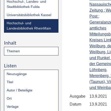
Hochschul-, Landes- und
Nassauisch
Stadtbibliothek Fulda
Zeitung ; We
Universitätsbibliothek Kassel
Post ;
Generalanze
Hochschul- und
amtliches
Landesbibliothek RheinMain
Mitteilungsb
Kreises Lim
Inhalt
Weilburg, de
Themen
Weilburg, L
und Runkel
der Gemein
Listen
Löhnberg,
Neuzugänge
Merenberg, 
(Taunus), Vi
Titel
und Weinba
Autor / Beteiligte
Ausgabe
13.9.2021
Ort
Datum
13.9.2021
Verlage