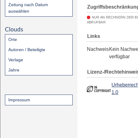
Zeitung nach Datum
Zugriffsbeschränkun
auswählen
NUR AN RECHNERN DER B
ABRUFBAR
Clouds
Links
Orte
Nachweis
Kein Nachwe
Autoren / Beteiligte
verfügbar
Verlage
Jahre
Lizenz-/Rechtehinwei
Urheberrech
1.0
Impressum