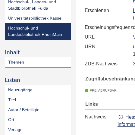
Hochschul-, Landes- und
Stadtbibliothek Fulda
Erschienen
Universitätsbibliothek Kassel
Erscheinungsfrequenz
Hochschul- und
Landesbibliothek RheinMain
URL
URN
u
Inhalt
Themen
ZDB-Nachweis
Zugriffsbeschränkun
Listen
Neuzugänge
FREI ABRUFBAR
Titel
Links
Autor / Beteiligte
Nachweis
Hess
Ort
Informa
Verlage