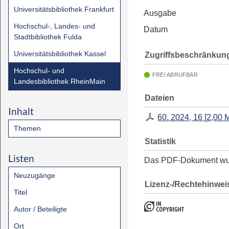
Universitätsbibliothek Frankfurt
Ausgabe
Hochschul-, Landes- und
Datum
Stadtbibliothek Fulda
Universitätsbibliothek Kassel
Zugriffsbeschränkun
Hochschul- und
FREI ABRUFBAR
Landesbibliothek RheinMain
Dateien
Inhalt
60. 2024, 16
[
2,00 
Themen
Statistik
Listen
Das PDF-Dokument w
Neuzugänge
Lizenz-/Rechtehinwei
Titel
Autor / Beteiligte
Ort