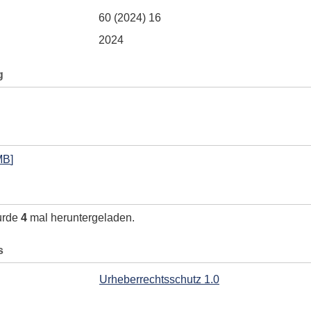
60 (2024) 16
2024
g
MB
]
urde
4
mal heruntergeladen.
s
Urheberrechtsschutz 1.0