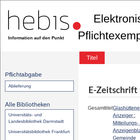
Elektron
Pflichtexem
Information auf den Punkt
Titel
Pflichtabgabe
Ablieferung
E-Zeitschrift
Alle Bibliotheken
Gesamttitel
Glashüttene
Universitäts- und
Anzeiger :
Landesbibliothek Darmstadt
Mitteilungs-
Anzeigenblat
Universitätsbibliothek Frankfurt
Gemeinde