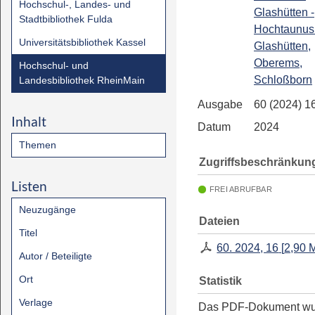
Hochschul-, Landes- und
Glashütten -
Stadtbibliothek Fulda
Hochtaunus
Universitätsbibliothek Kassel
Glashütten,
Oberems,
Hochschul- und
Schloßborn
Landesbibliothek RheinMain
Ausgabe
60 (2024) 1
Inhalt
Datum
2024
Themen
Zugriffsbeschränkun
Listen
FREI ABRUFBAR
Neuzugänge
Dateien
Titel
60. 2024, 16
[
2,90 
Autor / Beteiligte
Ort
Statistik
Verlage
Das PDF-Dokument w