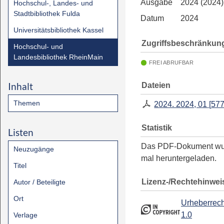
Ausgabe
2024 (2024)
Hochschul-, Landes- und
Stadtbibliothek Fulda
Datum
2024
Universitätsbibliothek Kassel
Zugriffsbeschränkun
Hochschul- und
Landesbibliothek RheinMain
FREI ABRUFBAR
Inhalt
Dateien
Themen
2024. 2024, 01
[
577
Statistik
Listen
Das PDF-Dokument w
Neuzugänge
mal heruntergeladen.
Titel
Lizenz-/Rechtehinwei
Autor / Beteiligte
Ort
Urheberrech
1.0
Verlage