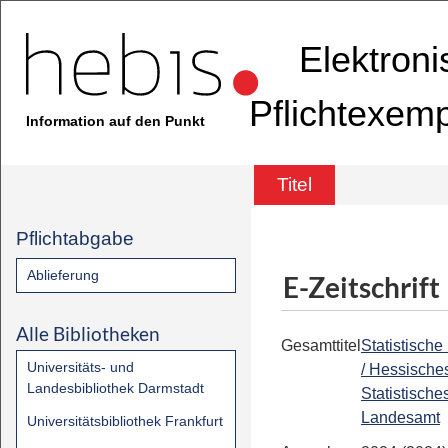
Elektron
Pflichtexem
Information auf den Punkt
Titel
Pflichtabgabe
Ablieferung
E-Zeitschrift
Alle Bibliotheken
Gesamttitel
Statistische
Universitäts- und
/ Hessische
Landesbibliothek Darmstadt
Statistische
Landesamt
Universitätsbibliothek Frankfurt