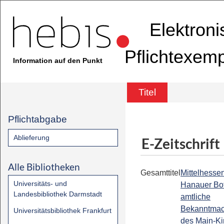
Elektron
Pflichtexem
Information auf den Punkt
Titel
Pflichtabgabe
Ablieferung
E-Zeitschrift
Alle Bibliotheken
Gesamttitel
Mittelhessen
Universitäts- und
Hanauer Bot
Landesbibliothek Darmstadt
amtliche
Bekanntma
Universitätsbibliothek Frankfurt
des Main-Ki