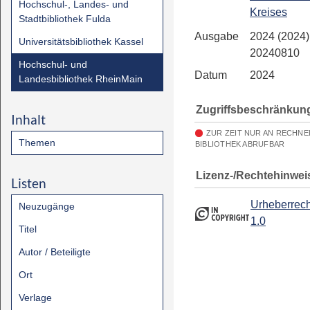
Hochschul-, Landes- und
Kreises
Stadtbibliothek Fulda
Ausgabe
2024 (2024)
Universitätsbibliothek Kassel
20240810
Hochschul- und
Datum
2024
Landesbibliothek RheinMain
Zugriffsbeschränkun
Inhalt
ZUR ZEIT NUR AN RECHN
Themen
BIBLIOTHEK ABRUFBAR
Lizenz-/Rechtehinwei
Listen
Urheberrech
Neuzugänge
1.0
Titel
Autor / Beteiligte
Ort
Verlage