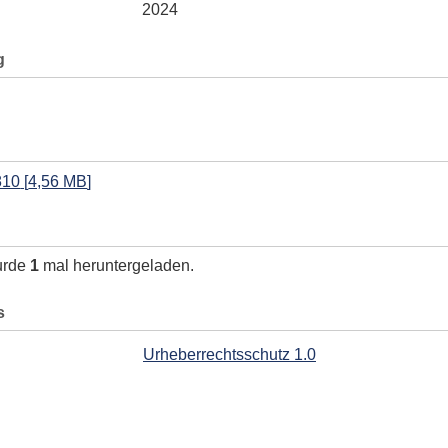
2024
g
810
[
4,56 MB
]
urde
1
mal heruntergeladen.
s
Urheberrechtsschutz 1.0