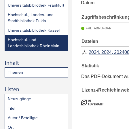
Datum
Universitätsbibliothek Frankfurt
Hochschul-, Landes- und
Zugriffsbeschränkun
Stadtbibliothek Fulda
FREI ABRUFBAR
Universitätsbibliothek Kassel
Hochschul- und
Dateien
Landesbibliothek RheinMain
2024. 2024, 20240
Inhalt
Statistik
Themen
Das PDF-Dokument w
Listen
Lizenz-/Rechtehinwei
Neuzugänge
Titel
Autor / Beteiligte
Ort