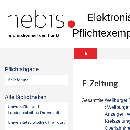
Elektron
Pflichtexem
Information auf den Punkt
Titel
Pflichtabgabe
Ablieferung
E-Zeitung
Alle Bibliotheken
Gesamttitel
Weilburger 
Universitäts- und
: Weilburger
Landesbibliothek Darmstadt
Anzeiger ; W
Kreiszeitung
Universitätsbibliothek Frankfurt
Oberlahnkrei