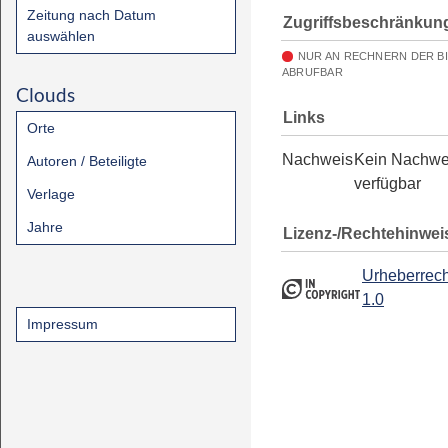
Zeitung nach Datum
Zugriffsbeschränkun
auswählen
NUR AN RECHNERN DER B
ABRUFBAR
Clouds
Links
Orte
Nachweis
Kein Nachwe
Autoren / Beteiligte
verfügbar
Verlage
Jahre
Lizenz-/Rechtehinwei
Urheberrech
1.0
Impressum