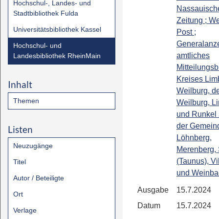
Hochschul-, Landes- und
Nassauisch
Stadtbibliothek Fulda
Zeitung ; We
Universitätsbibliothek Kassel
Post ;
Generalanze
Hochschul- und
amtliches
Landesbibliothek RheinMain
Mitteilungsb
Kreises Lim
Inhalt
Weilburg, de
Themen
Weilburg, L
und Runkel
der Gemein
Listen
Löhnberg,
Neuzugänge
Merenberg, 
(Taunus), Vi
Titel
und Weinba
Autor / Beteiligte
Ausgabe
15.7.2024
Ort
Datum
15.7.2024
Verlage