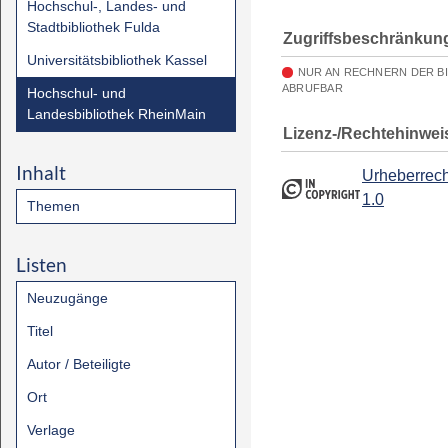
Hochschul-, Landes- und
Stadtbibliothek Fulda
Zugriffsbeschränkun
Universitätsbibliothek Kassel
NUR AN RECHNERN DER B
ABRUFBAR
Hochschul- und
Landesbibliothek RheinMain
Lizenz-/Rechtehinwei
Inhalt
Urheberrech
1.0
Themen
Listen
Neuzugänge
Titel
Autor / Beteiligte
Ort
Verlage