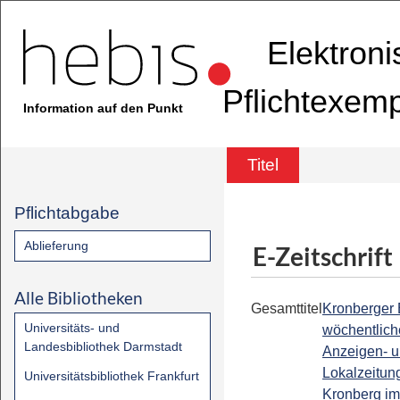
Elektron
Pflichtexem
Information auf den Punkt
Titel
Pflichtabgabe
Ablieferung
E-Zeitschrift
Alle Bibliotheken
Gesamttitel
Kronberger 
Universitäts- und
wöchentlich
Landesbibliothek Darmstadt
Anzeigen- 
Lokalzeitung
Universitätsbibliothek Frankfurt
Kronberg i