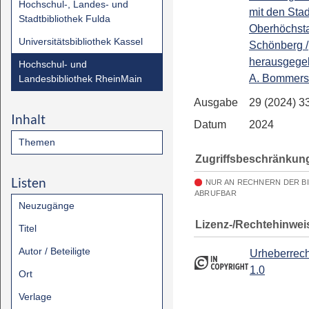
Hochschul-, Landes- und
mit den Stad
Stadtbibliothek Fulda
Oberhöchst
Universitätsbibliothek Kassel
Schönberg /
herausgege
Hochschul- und
A. Bommer
Landesbibliothek RheinMain
Ausgabe
29 (2024) 3
Inhalt
Datum
2024
Themen
Zugriffsbeschränkun
Listen
NUR AN RECHNERN DER B
ABRUFBAR
Neuzugänge
Lizenz-/Rechtehinwei
Titel
Autor / Beteiligte
Urheberrech
1.0
Ort
Verlage