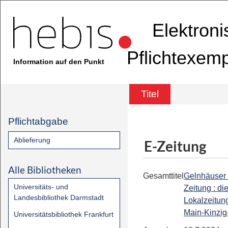
Elektron
Pflichtexem
Information auf den Punkt
Titel
Pflichtabgabe
Ablieferung
E-Zeitung
Alle Bibliotheken
Gesamttitel
Gelnhäuser
Universitäts- und
Zeitung : di
Landesbibliothek Darmstadt
Lokalzeitung
Main-Kinzig
Universitätsbibliothek Frankfurt