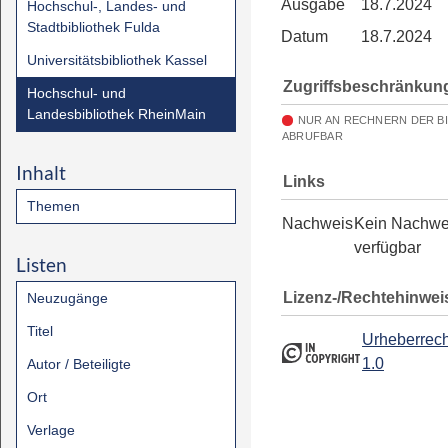
Ausgabe
18.7.2024
Hochschul-, Landes- und
Stadtbibliothek Fulda
Datum
18.7.2024
Universitätsbibliothek Kassel
Zugriffsbeschränkun
Hochschul- und
Landesbibliothek RheinMain
NUR AN RECHNERN DER B
ABRUFBAR
Inhalt
Links
Themen
Nachweis
Kein Nachwe
verfügbar
Listen
Lizenz-/Rechtehinwei
Neuzugänge
Titel
Urheberrech
1.0
Autor / Beteiligte
Ort
Verlage