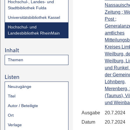
Hochschul-, Landes- und
Nassauisch
Stadtbibliothek Fulda
Zeitung ; We
Universitätsbibliothek Kassel
Post ;
Generalanze
Hochschul- und
amtliches
Landesbibliothek RheinMain
Mitteilungsb
Kreises Lim
Inhalt
Weilburg, de
Themen
Weilburg, L
und Runkel
der Gemein
Listen
Löhnberg,
Neuzugänge
Merenberg, 
(Taunus), Vi
Titel
und Weinba
Autor / Beteiligte
Ausgabe
20.7.2024
Ort
Datum
20.7.2024
Verlage