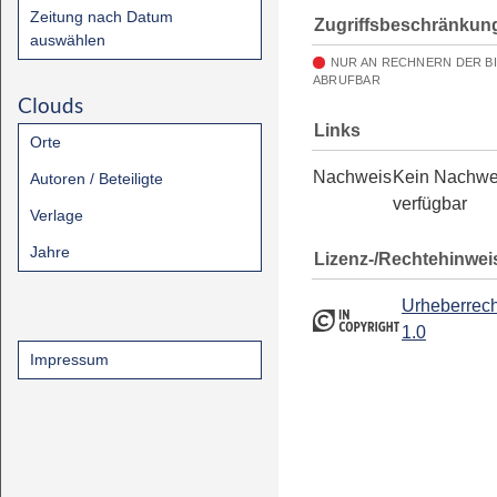
Zeitung nach Datum
Zugriffsbeschränkun
auswählen
NUR AN RECHNERN DER B
ABRUFBAR
Clouds
Links
Orte
Nachweis
Kein Nachwe
Autoren / Beteiligte
verfügbar
Verlage
Jahre
Lizenz-/Rechtehinwei
Urheberrech
1.0
Impressum