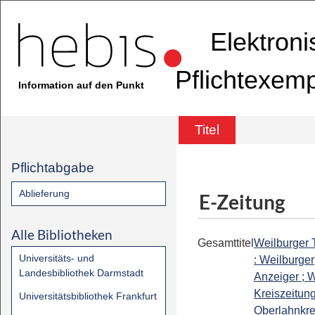
Elektron
Pflichtexem
Information auf den Punkt
Titel
Pflichtabgabe
Ablieferung
E-Zeitung
Alle Bibliotheken
Gesamttitel
Weilburger 
Universitäts- und
: Weilburger
Landesbibliothek Darmstadt
Anzeiger ; W
Kreiszeitung
Universitätsbibliothek Frankfurt
Oberlahnkrei