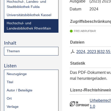
Ausgabe
(2023) 2023
Hochschul-, Landes- und
Stadtbibliothek Fulda
Datum
2024
Universitätsbibliothek Kassel
Zugriffsbeschränkun
Hochschul- und
Landesbibliothek RheinMain
FREI ABRUFBAR
Inhalt
Dateien
Themen
2024, 2023
[
632,55
Statistik
Listen
Das PDF-Dokument w
Neuzugänge
mal heruntergeladen.
Titel
Lizenz-/Rechtehinwei
Autor / Beteiligte
Ort
Urheberrech
1.0
Verlage