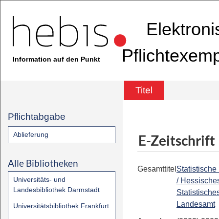
Elektron
Pflichtexem
Information auf den Punkt
Titel
Pflichtabgabe
Ablieferung
E-Zeitschrift
Alle Bibliotheken
Gesamttitel
Statistische
Universitäts- und
/ Hessische
Landesbibliothek Darmstadt
Statistische
Landesamt
Universitätsbibliothek Frankfurt