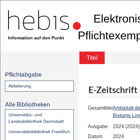
Elektron
Pflichtexem
Information auf den Punkt
Titel
Pflichtabgabe
Ablieferung
E-Zeitschrift
Alle Bibliotheken
Gesamttitel
Amtsblatt d
Universitäts- und
Bistums Li
Landesbibliothek Darmstadt
Ausgabe
2024 (2024)
Universitätsbibliothek Frankfurt
Datum
2024