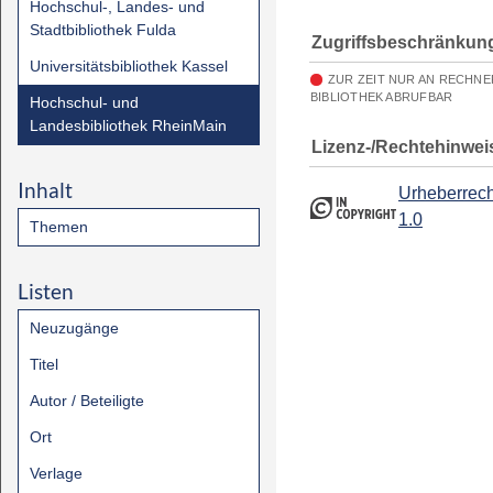
Hochschul-, Landes- und
Stadtbibliothek Fulda
Zugriffsbeschränkun
Universitätsbibliothek Kassel
ZUR ZEIT NUR AN RECHN
BIBLIOTHEK ABRUFBAR
Hochschul- und
Landesbibliothek RheinMain
Lizenz-/Rechtehinwei
Inhalt
Urheberrech
1.0
Themen
Listen
Neuzugänge
Titel
Autor / Beteiligte
Ort
Verlage