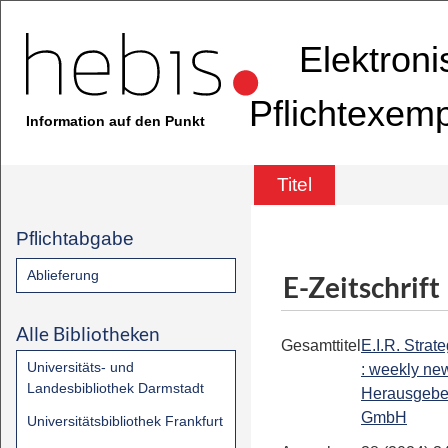
Elektron
Pflichtexem
Information auf den Punkt
Titel
Pflichtabgabe
Ablieferung
E-Zeitschrift
Alle Bibliotheken
Gesamttitel
E.I.R. Strate
Universitäts- und
: weekly new
Landesbibliothek Darmstadt
Herausgeber
GmbH
Universitätsbibliothek Frankfurt