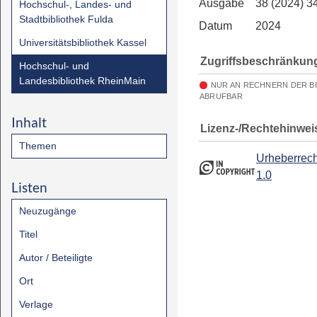
Ausgabe
38 (2024) 3
Hochschul-, Landes- und
Stadtbibliothek Fulda
Datum
2024
Universitätsbibliothek Kassel
Zugriffsbeschränkun
Hochschul- und
Landesbibliothek RheinMain
NUR AN RECHNERN DER B
ABRUFBAR
Inhalt
Lizenz-/Rechtehinwei
Themen
Urheberrech
1.0
Listen
Neuzugänge
Titel
Autor / Beteiligte
Ort
Verlage