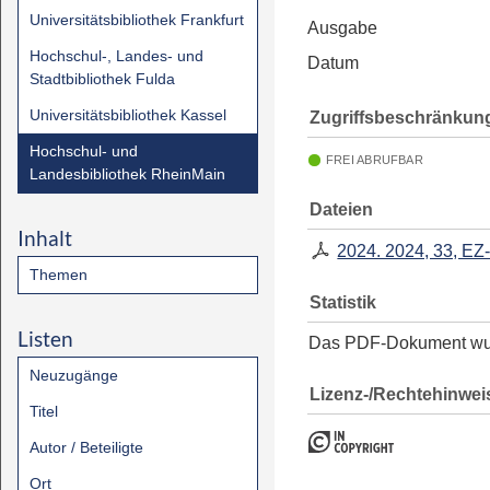
Universitätsbibliothek Frankfurt
Ausgabe
Hochschul-, Landes- und
Datum
Stadtbibliothek Fulda
Universitätsbibliothek Kassel
Zugriffsbeschränkun
Hochschul- und
FREI ABRUFBAR
Landesbibliothek RheinMain
Dateien
Inhalt
2024. 2024, 33, EZ
Themen
Statistik
Listen
Das PDF-Dokument w
Neuzugänge
Lizenz-/Rechtehinwei
Titel
Autor / Beteiligte
Ort