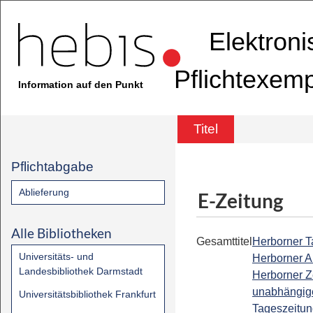
Elektron
Pflichtexem
Information auf den Punkt
Titel
Pflichtabgabe
Ablieferung
E-Zeitung
Alle Bibliotheken
Gesamttitel
Herborner Ta
Universitäts- und
Herborner A
Landesbibliothek Darmstadt
Herborner Z
unabhängig
Universitätsbibliothek Frankfurt
Tageszeitun