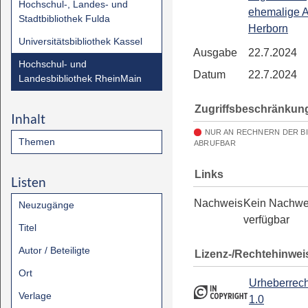
Hochschul-, Landes- und
ehemalige 
Stadtbibliothek Fulda
Herborn
Universitätsbibliothek Kassel
Ausgabe
22.7.2024
Hochschul- und
Datum
22.7.2024
Landesbibliothek RheinMain
Zugriffsbeschränkun
Inhalt
NUR AN RECHNERN DER B
Themen
ABRUFBAR
Links
Listen
Nachweis
Kein Nachwe
Neuzugänge
verfügbar
Titel
Autor / Beteiligte
Lizenz-/Rechtehinwei
Ort
Urheberrech
Verlage
1.0