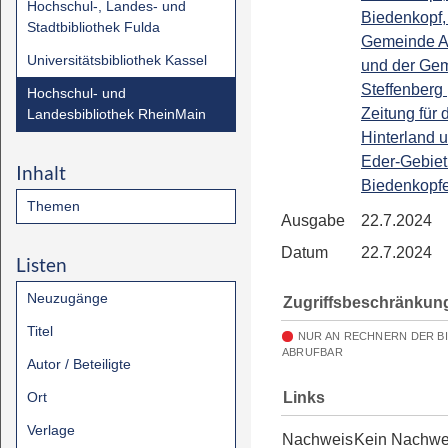
Hochschul-, Landes- und
Biedenkopf,
Stadtbibliothek Fulda
Gemeinde A
Universitätsbibliothek Kassel
und der Ge
Steffenberg 
Hochschul- und
Zeitung für 
Landesbibliothek RheinMain
Hinterland 
Eder-Gebiet 
Inhalt
Biedenkopfe
Themen
Ausgabe
22.7.2024
Datum
22.7.2024
Listen
Neuzugänge
Zugriffsbeschränkun
Titel
NUR AN RECHNERN DER B
ABRUFBAR
Autor / Beteiligte
Links
Ort
Verlage
Nachweis
Kein Nachwe