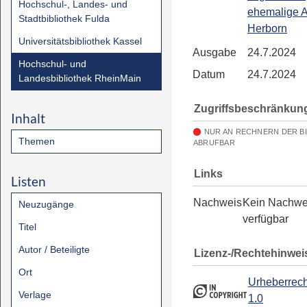
Hochschul-, Landes- und
ehemalige 
Stadtbibliothek Fulda
Herborn
Universitätsbibliothek Kassel
Ausgabe
24.7.2024
Hochschul- und
Datum
24.7.2024
Landesbibliothek RheinMain
Zugriffsbeschränkun
Inhalt
NUR AN RECHNERN DER B
Themen
ABRUFBAR
Links
Listen
Nachweis
Kein Nachwe
Neuzugänge
verfügbar
Titel
Autor / Beteiligte
Lizenz-/Rechtehinwei
Ort
Urheberrech
Verlage
1.0