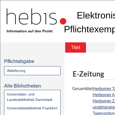
Elektron
Pflichtexem
Information auf den Punkt
Titel
Pflichtabgabe
Ablieferung
E-Zeitung
Alle Bibliotheken
Gesamttitel
Herborner Ta
Universitäts- und
Herborner A
Landesbibliothek Darmstadt
Herborner Z
unabhängig
Universitätsbibliothek Frankfurt
Tageszeitun