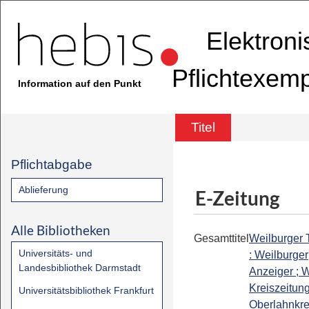
Elektron
Pflichtexem
Information auf den Punkt
Titel
Pflichtabgabe
Ablieferung
E-Zeitung
Alle Bibliotheken
Gesamttitel
Weilburger 
Universitäts- und
: Weilburger
Landesbibliothek Darmstadt
Anzeiger ; W
Kreiszeitung
Universitätsbibliothek Frankfurt
Oberlahnkrei