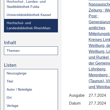
Hochschul-, Landes- und
Nassauisch
Stadtbibliothek Fulda
Zeitung ; We
Universitätsbibliothek Kassel
Post ;
Generalanze
Hochschul- und
amtliches
Landesbibliothek RheinMain
Mitteilungsb
Kreises Lim
Inhalt
Weilburg, de
Themen
Weilburg, L
und Runkel
der Gemein
Listen
Löhnberg,
Neuzugänge
Merenberg, 
(Taunus), Vi
Titel
und Weinba
Autor / Beteiligte
Ausgabe
27.7.2024
Ort
Datum
27.7.2024
Verlage