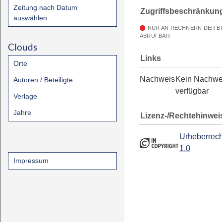
Zeitung nach Datum
Zugriffsbeschränkun
auswählen
NUR AN RECHNERN DER B
ABRUFBAR
Clouds
Links
Orte
Nachweis
Kein Nachwe
Autoren / Beteiligte
verfügbar
Verlage
Jahre
Lizenz-/Rechtehinwei
Urheberrech
1.0
Impressum