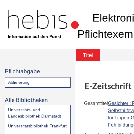
Elektron
Pflichtexem
Information auf den Punkt
Titel
Pflichtabgabe
Ablieferung
E-Zeitschrift
Alle Bibliotheken
Gesamttitel
Gesichter :
Universitäts- und
Selbsthilfev
Landesbibliothek Darmstadt
für Lippen-
Fehlbildung
Universitätsbibliothek Frankfurt