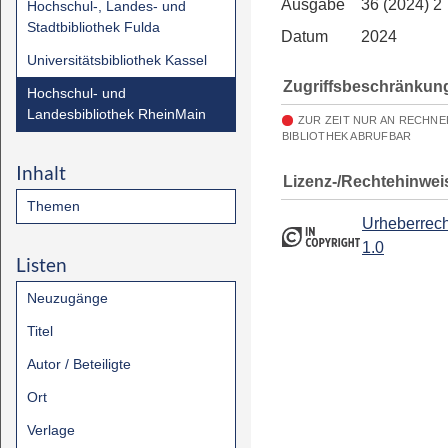
Ausgabe
36 (2024) 2
Hochschul-, Landes- und
Stadtbibliothek Fulda
Datum
2024
Universitätsbibliothek Kassel
Zugriffsbeschränkun
Hochschul- und
Landesbibliothek RheinMain
ZUR ZEIT NUR AN RECHN
BIBLIOTHEK ABRUFBAR
Inhalt
Lizenz-/Rechtehinwei
Themen
Urheberrech
1.0
Listen
Neuzugänge
Titel
Autor / Beteiligte
Ort
Verlage